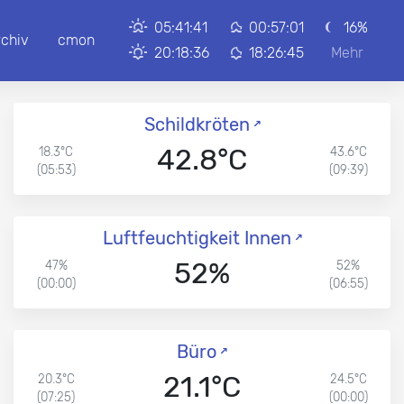
05:41:41
00:57:01
16%
rchiv
cmon
20:18:36
18:26:45
Mehr
Schildkröten
42.8°C
18.3°C
43.6°C
(05:53)
(09:39)
Luftfeuchtigkeit Innen
52%
47%
52%
(00:00)
(06:55)
Büro
21.1°C
20.3°C
24.5°C
(07:25)
(00:00)