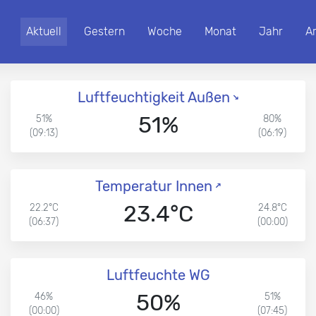
Aktuell
Gestern
Woche
Monat
Jahr
A
Luftfeuchtigkeit Außen
51%
51%
80%
(09:13)
(06:19)
Temperatur Innen
23.4°C
22.2°C
24.8°C
(06:37)
(00:00)
Luftfeuchte WG
50%
46%
51%
(00:00)
(07:45)