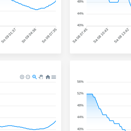
48%
44%
40%
So 09 01:37
So 09 04:36
So 09 07:35
Sa 08 07:45
Sa 08 10:43
Sa 08 13:42
56%
52%
48%
44%
40%