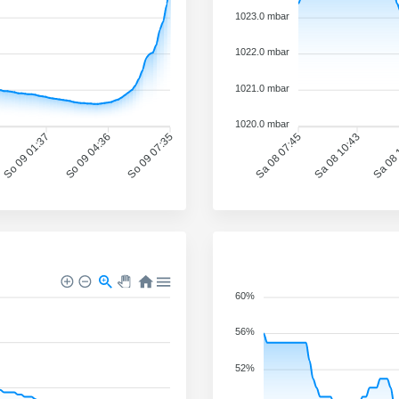
1023.0 mbar
1022.0 mbar
1021.0 mbar
1020.0 mbar
So 09 01:37
So 09 04:36
So 09 07:35
Sa 08 07:45
Sa 08 10:43
Sa 08 
60%
56%
52%