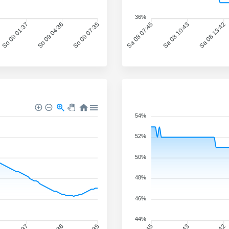
36%
So 09 01:37
So 09 04:36
So 09 07:35
Sa 08 07:45
Sa 08 10:43
Sa 08 13:42
54%
52%
50%
48%
46%
44%