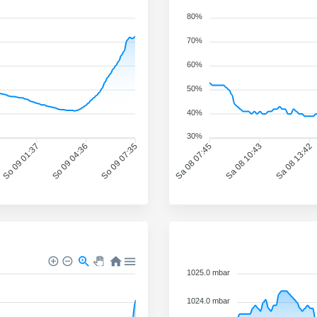
80%
70%
60%
50%
40%
30%
So 09 01:37
So 09 04:36
So 09 07:35
Sa 08 07:45
Sa 08 10:43
Sa 08 13:42
1025.0 mbar
1024.0 mbar